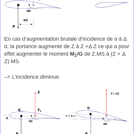
En cas d’augmentation brutale d’incidence de α à Δ
α, la portance augmente de Z à Z +Δ Z ce qui a pour
effet augmenter le moment
M
/G
de Z.MS à (Z + Δ
Z
Z) MS.
–> L’incidence diminue.