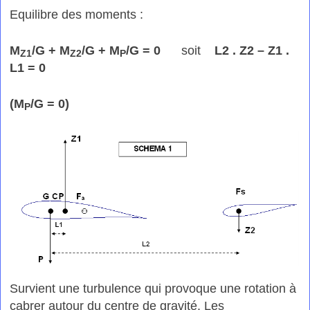
Equilibre des moments :
M
/G + M
/G + M
/G = 0
soit
L2 . Z2 – Z1 .
Z1
Z2
P
L1 = 0
(M
/G = 0)
P
Survient une turbulence qui provoque une rotation à
cabrer autour du centre de gravité. Les