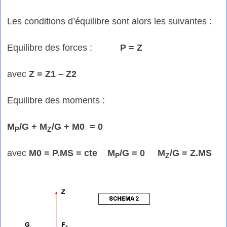
Les conditions d’équilibre sont alors les suivantes :
Equilibre des forces :
P = Z
avec
Z = Z1 – Z2
Equilibre des moments :
M
/G + M
/G + M0 = 0
P
Z
avec
M0 = P.MS = cte
M
/G = 0
M
/G
=
Z.MS
P
Z