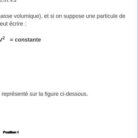
½.m.V3
asse volumique), et si on suppose une particule de
eut écrire :
2
V
= constante
e représenté sur la figure ci-dessous.