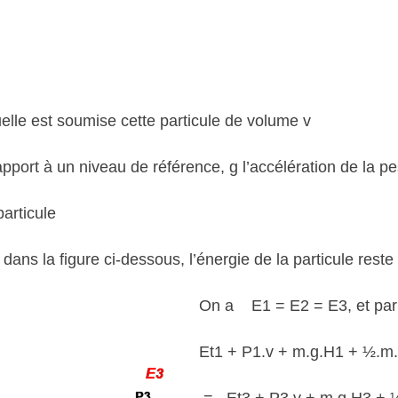
ec :
uelle est soumise cette particule de volume v
rapport à un niveau de référence, g l’accélération de la p
e la particule
ans la figure ci-dessous, l’énergie de la particule reste
On a E1 = E2 = E3, et par
Et1 + P1.v + m.g.H1 + ½.m