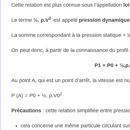
Cette relation est plus connue sous l’appellation
lo
2
Le terme
½. ρ.V
est appelé
pression dynamique
La somme correspondant à la pression statique + 
On peut donc, à partir de la connaissance du profil 
P1 = P0 + ½.ρ
Au point A, qui est un point d’arrêt, la vitesse est
2
P (A) = P0 + ½. ρ.V0
Précautions
: cette relation simplifiée entre press
cela concerne une même particule circulant sur 