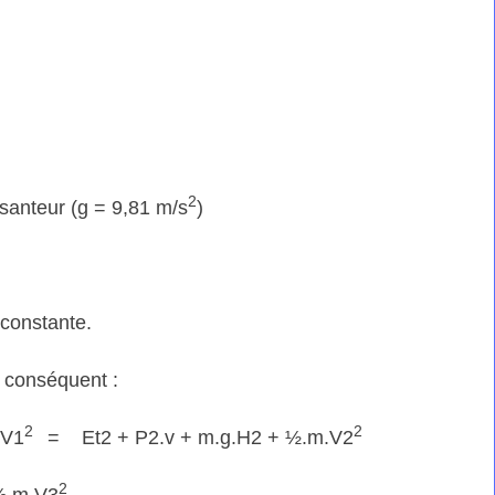
2
esanteur (g = 9,81 m/s
)
 constante.
 conséquent :
2
2
.V1
= Et2 + P2.v + m.g.H2 + ½.m.V2
2