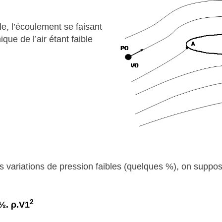
le, l’écoulement se faisant
ue de l’air étant faible
des variations de pression faibles (quelques %), on supp
2
½. ρ.V1