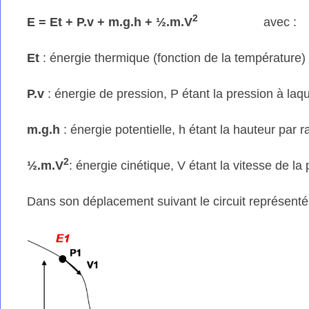
2
E = Et + P.v + m.g.h + ½.m.V
av
Et
: énergie thermique (fonction de la température)
P.v
: énergie de pression, P étant la pression à laq
m.g.h
: énergie potentielle, h étant la hauteur par 
2
½.m.V
: énergie cinétique, V étant la vitesse d
Dans son déplacement suivant le circuit représenté d