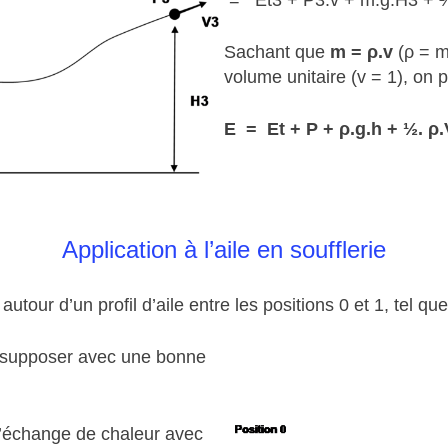
= Et3 + P3.v + m.g.H3 + 
Sachant que
m = ρ.v
(ρ = m
volume unitaire (v = 1), on p
E = Et + P + ρ.g.h + ½. ρ.
Application à l’aile en soufflerie
utour d’un profil d’aile entre les positions 0 et 1, tel qu
eut supposer avec une bonne
d’échange de chaleur avec