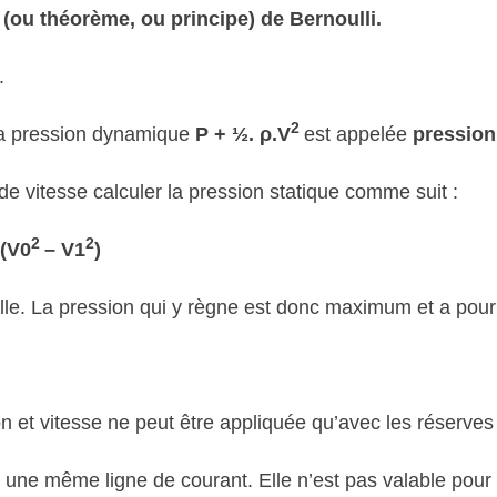
i (ou théorème, ou principe) de Bernoulli.
.
2
la pression dynamique
P + ½. ρ.V
est appelée
pression 
de vitesse calculer la pression statique comme suit :
2
2
.(V0
– V1
 nulle. La pression qui y règne est donc maximum et a pour
ion et vitesse ne peut être appliquée qu’avec les réserves
une même ligne de courant. Elle n’est pas valable pour d