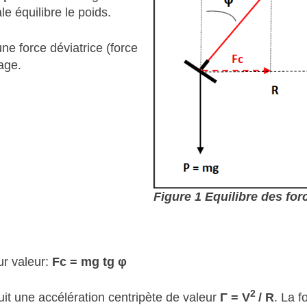
e équilibre le poids.
ne force déviatrice (force
age.
Figure 1 Equilibre des for
ur valeur:
Fc = mg tg φ
2
it une accélération centripète de valeur
Γ = V
/ R
. La f