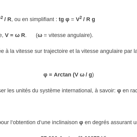
2
2
V
/ R
, ou en simplifiant :
tg φ
=
V
/ R
g
e,
V = ω R
. (
ω
= vitesse angulaire).
ée à la vitesse sur trajectoire et la vitesse angulaire par l
φ = Arctan (V ω
/ g
)
iser les unités du système international, à savoir:
φ
en ra
pour l’obtention d’une inclinaison
φ
en degrés assurant un