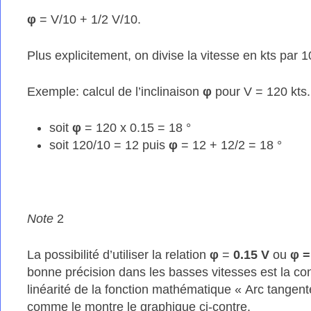
φ
= V/10 + 1/2 V/10.
Plus explicitement, on divise la vitesse en kts par 10
Exemple: calcul de l’inclinaison
φ
pour V = 120 kts.
soit
φ
= 120 x 0.15 = 18 °
soit 120/10 = 12 puis
φ
= 12 + 12/2 = 18 °
Note
2
La possibilité d’utiliser la relation
φ
=
0.15 V
ou
φ
=
bonne précision dans les basses vitesses est la c
linéarité de la fonction mathématique « Arc tangent
comme le montre le graphique ci-contre.