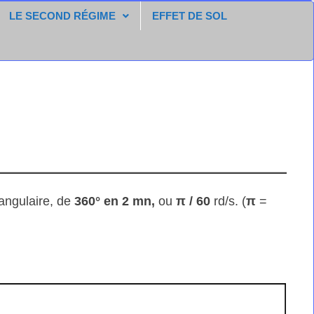
LE SECOND RÉGIME
EFFET DE SOL
 angulaire, de
360° en 2 mn,
ou
π / 60
rd/s. (
π
=