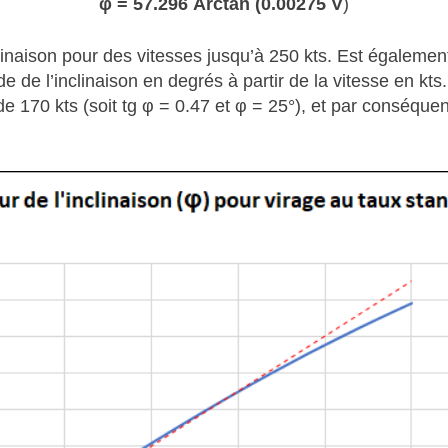
φ = 57.296 Arctan (0.00275 V
)
linaison pour des vitesses jusqu’à 250 kts. Est égalemen
e de l’inclinaison en degrés à partir de la vitesse en kt
de 170 kts (soit tg φ = 0.47 et φ = 25°), et par conséque