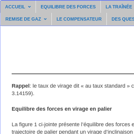
Passer
ACCUEIL
EQUILIBRE DES FORCES
LA TRAÎNÉE
au
contenu
REMISE DE GAZ
LE COMPENSATEUR
DES QUE
Rappel
: le taux de virage dit « au taux standard »
3.14159).
Equilibre des forces en virage en palier
La figure 1 ci-jointe présente l’équilibre des forces
trajectoire de palier pendant un virage d’inclinaiso