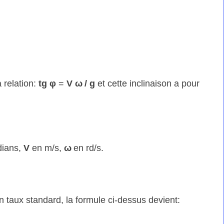
a relation:
tg φ
=
V
ω
/
g
et cette inclinaison a pour
dians,
V
en m/s,
ω
en rd/s.
 taux standard, la formule ci-dessus devient: